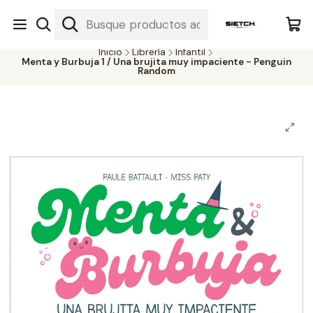
Nuestra librería - Serrano 317 local 3 - Limache.
#SomospartedelSietch
Inicio
Librería
Infantil
Menta y Burbuja 1 / Una brujita muy impaciente - Penguin
Random