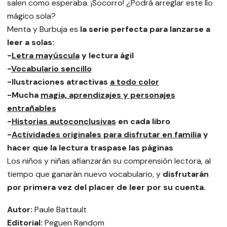
salen como esperaba. ¡Socorro! ¿Podrá arreglar este lío
mágico sola?
Menta y Burbuja es
la serie perfecta para lanzarse a
leer a solas:
-
Letra mayúscula
y lectura ágil
-
Vocabulario sencillo
-Ilustraciones atractivas
a todo color
-Mucha
magia, aprendizajes y personajes
entrañables
-
Historias autoconclusivas
en cada libro
-
Actividades originales para disfrutar en familia
y
hacer que la lectura traspase las páginas
Los niños y niñas afianzarán su comprensión lectora, al
tiempo que ganarán nuevo vocabulario, y
disfrutarán
por primera vez del placer de leer por su cuenta.
Autor:
Paule Battault
Editorial:
Peguen Random