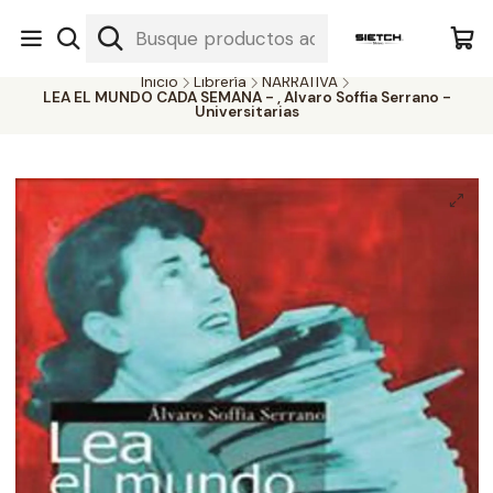
Nuestra librería - Serrano 317 local 3 - Limache.
#SomospartedelSietch
Inicio
Librería
NARRATIVA
LEA EL MUNDO CADA SEMANA - , Alvaro Soffia Serrano -
Universitarias