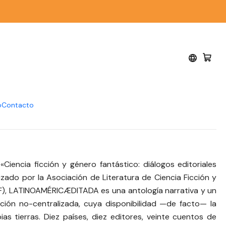
- varios autores
ricæditada. No
 en su región - varios
o
Contacto
o «Ciencia ficción y género fantástico: diálogos editoriales
ado por la Asociación de Literatura de Ciencia Ficción y
FF), LATINOAMÉRICÆDITADA es una antología narrativa y un
ción no-centralizada, cuya disponibilidad —de facto— la
ias tierras. Diez países, diez editores, veinte cuentos de