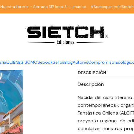
Ciencia Ficción
Latinoaméricæditada. No disponible en su región 
Nuestra librería - Serrano 317 local 3 - Limache. #SomospartedelSietch
|
Latinoamé
disponible
autores
ería
QUIÉNES SOMOS
ebook
Sellos
Blog
Autores
Compromiso Ecológic
DESCRIPCIÓN
Descripción
Nacida del ciclo literari
contemporáneos», organiz
Fantástica Chilena (ALCI
proyecto regional de edi
concluirán nuestras prop