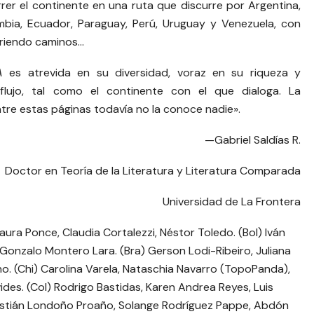
rrer el continente en una ruta que discurre por Argentina,
olombia, Ecuador, Paraguay, Perú, Uruguay y Venezuela, con
briendo caminos…
A
es atrevida en su diversidad, voraz en su riqueza y
lujo, tal como el continente con el que dialoga. La
tre estas páginas todavía no la conoce nadie».
—Gabriel Saldías R.
Doctor en Teoría de la Literatura y Literatura Comparada
Universidad de La Frontera
aura Ponce, Claudia Cortalezzi, Néstor Toledo. (Bol) Iván
 Gonzalo Montero Lara. (Bra) Gerson Lodi-Ribeiro, Juliana
gno. (Chi) Carolina Varela, Nataschia Navarro (TopoPanda),
es. (Col) Rodrigo Bastidas, Karen Andrea Reyes, Luis
ristián Londoño Proaño, Solange Rodríguez Pappe, Abdón