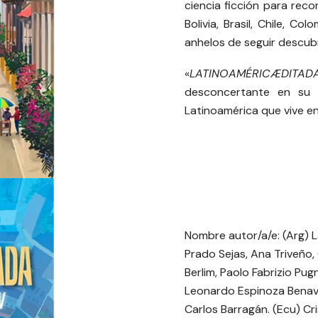
ciencia ficción para reco
Bolivia, Brasil, Chile, C
anhelos de seguir descu
«
LATINOAMÉRICÆDITAD
desconcertante en su f
Latinoamérica que vive en
Nombre autor/a/e: (Arg) L
Prado Sejas, Ana Triveño,
Berlim, Paolo Fabrizio Pu
Leonardo Espinoza Benavid
Carlos Barragán. (Ecu) C