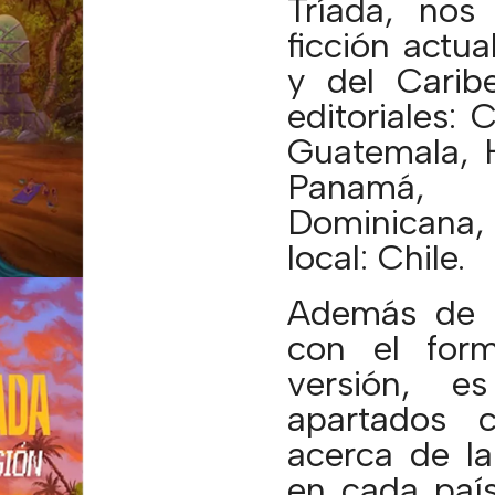
Tríada, nos
ficción actu
y del Carib
editoriales: 
Guatemala, 
Panamá, P
Dominicana, 
local: Chile.
Además de e
con el for
versión, e
apartados 
acerca de la 
en cada país