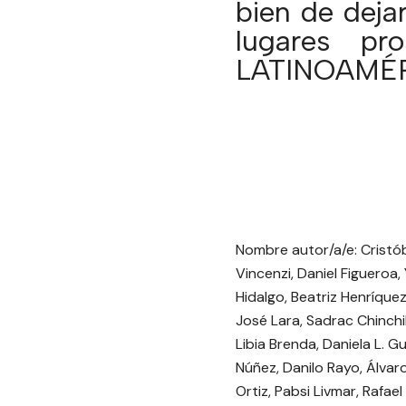
bien de dejar
lugares pr
LATINOAMÉ
Nombre autor/a/e: Cristób
Vincenzi, Daniel Figueroa,
Hidalgo, Beatriz Henríque
José Lara, Sadrac Chinchil
Libia Brenda, Daniela L. 
Núñez, Danilo Rayo, Álvaro
Ortiz, Pabsi Livmar, Rafae