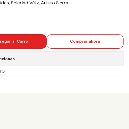
es, Soledad Véliz, Arturo Sierra
regar al Carro
Comprar ahora
aciones
TO