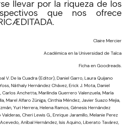
se llevar por la riqueza de los
ospectivos que nos ofrece
RICÆDITADA.
Claire Mercier
Académica en la Universidad de Talca
Ficha en
Goodreads
.
al V. De la Cuadra (Editor), Daniel Garro, Laura Quijano
 Yoss, Náthaly Hernández Chávez, Erick J. Mota, Daniel
z, Carlos Anchetta, Marilinda Guerrero Valenzuela, María
la, Marel Alfaro Zúniga, Cinthia Méndez, Javier Suazo Mejia,
Guzmán, Yuri Herrera, Helena Ramos, Génesis Hernández
 Valderas, Cheri Lewis G., Enrique Jaramillo, Melanie Perez
l Acevedo, Aníbal Hernández, Isis Aquino, Liberato Tavárez,