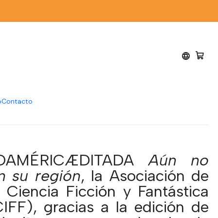
n - varios autores
ricæditada. Aún no
 en su región - varios
o
Contacto
NOAMÉRICÆDITADA
Aún no
n su región
, la Asociación de
e Ciencia Ficción y Fantástica
IFF), gracias a la edición de