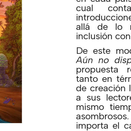
cual cont
introduccion
allá de lo 
inclusión con
De este mo
Aún no disp
propuesta re
tanto en tér
de creación l
a sus lector
mismo tiemp
asombrosos.
importa el c