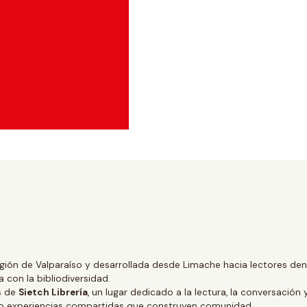
gión de Valparaíso y desarrollada desde Limache hacia lectores dentr
 con la bibliodiversidad.
és de
Sietch Librería
, un lugar dedicado a la lectura, la conversación 
ino experiencias compartidas que construyen comunidad.