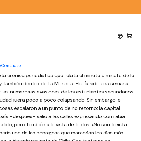
a - Laura Landaeta -
o
Contacto
ta crónica periodística que relata el minuto a minuto de lo
s y también dentro de La Moneda. HabÌa sido una semana
o: las numerosas evasiones de los estudiantes secundarios
ciudad fuera poco a poco colapsando. Sin embargo, el
 cosas escalaron a un punto de no retorno; la capital
aís –después– salió a las calles expresando con rabia
dido, pero también a la vista de todos: «No son treinta
 sería una de las consignas que marcarían los días más
e la historia reciente de Chile. Con testimonios