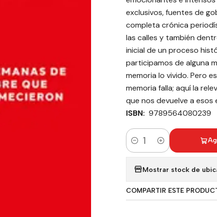
exclusivos, fuentes de go
completa crónica periodís
las calles y también dent
inicial de un proceso his
participamos de alguna ma
memoria lo vivido. Pero e
memoria falla; aquí la re
que nos devuelve a esos 
ISBN:
9789564080239
Ag
Cantidad
Mostrar stock de ubic
COMPARTIR ESTE PRODUC