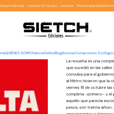
Inicio
Librería
HISTORIA
La revuelta - Laura Landaeta - Planeta
Nuestra librería - Serrano 317 local 3 - Limache. #SomospartedelSietch
|
La revuelt
Planeta
DESCRIPCIÓN
ería
QUIÉNES SOMOS
ebook
Sellos
Blog
Autores
Compromiso Ecológic
La revuelta es una comple
que sucedió en las calle
convulsa para el gobiern
al Metro hicieron que la 
viernes 18 de octubre las
completa –primero– y el p
aquello que parecía escon
pesos, son treinta años»,
emocionantes e intensos d