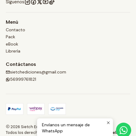
Síguenos
Menú
Contacto
Pack
eBook
Librería
Contáctanos
sietchediciones@gmail.com
56999761821
Envíanos un mensaje de
2026 Sietch Ediciones.
WhatsApp
Todos los derechos reservados.
Desarrollado por Jumpseller
.