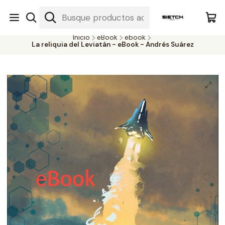
Nuestra librería - Serrano 317 local 3 - Limache.
#SomospartedelSietch
Inicio
eBook
ebook
La reliquia del Leviatán - eBook - Andrés Suárez