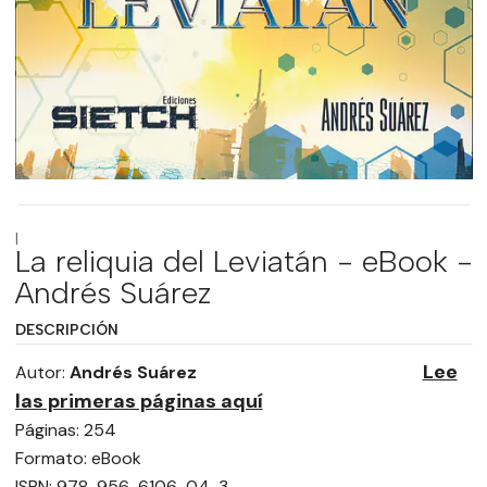
|
La reliquia del Leviatán - eBook -
Andrés Suárez
DESCRIPCIÓN
Lee
Autor:
Andrés Suárez
las primeras páginas aquí
Páginas: 254
Formato: eBook
ISBN: 978-956-6106-04-3