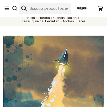
Nuestra librería - Serrano 317 local 3 - Limache.
#SomospartedelSietch
Inicio
Librería
Ciencia Ficción
La reliquia del Leviatán - Andrés Suárez