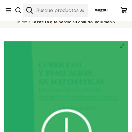
Nuestra librería - Serrano 317 local 3 - Limache.
#SomospartedelSietch
Inicio
La ratita que perdió su chillido. Volumen 3