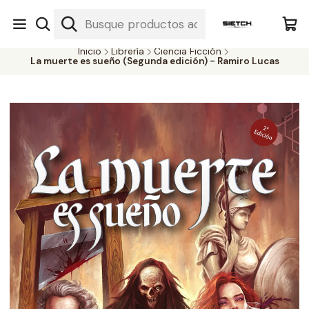
Nuestra librería - Serrano 317 local 3 - Limache.
#SomospartedelSietch
Inicio
Librería
Ciencia Ficción
La muerte es sueño (Segunda edición) - Ramiro Lucas