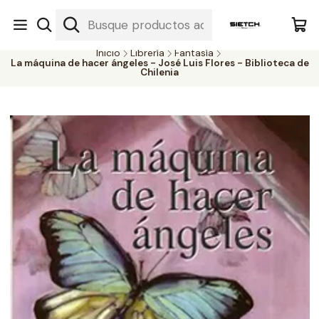
Nuestra librería - Serrano 317 local 3 - Limache.
#SomospartedelSietch
Inicio
Librería
Fantasía
La máquina de hacer ángeles - José Luis Flores - Biblioteca de
Chilenia