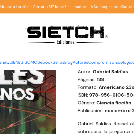
cio
Librería
Ciencia Ficción
Imposibles cotidianos - Gabriel Sald
Nuestra librería - Serrano 317 local 3 - Limache. #SomospartedelSietch
|
Imposibles
Saldías
DESCRIPCIÓN
ería
QUIÉNES SOMOS
ebook
Sellos
Blog
Autores
Compromiso Ecológic
Autor:
Gabriel Saldías
Páginas:
138
Formato:
Americano 23x
ISBN:
978-956-6106-50
Género:
Ciencia ficción
Publicación:
noviembre 
Gabriel Saldías Rossel 
sobrepasa la pregunta d