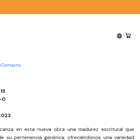
ías
 cotidianos - Gabriel
o
Contacto
15
-0
2023
alcanza en esta nueva obra una madurez escritural que
e su pertenencia genérica, ofreciéndonos una variedad