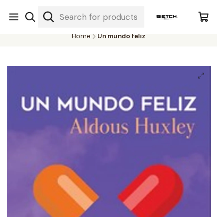
Nuestra librería - Serrano 317 local 3 - Limache.
#SomospartedelSietch
Home
Un mundo feliz