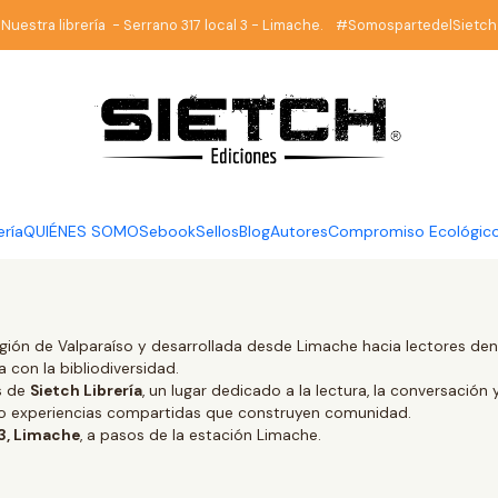
Home
Terms and Conditions
Nuestra librería - Serrano 317 local 3 - Limache. #SomospartedelSietch
Terms and Conditions
ería
QUIÉNES SOMOS
ebook
Sellos
Blog
Autores
Compromiso Ecológic
gión de Valparaíso y desarrollada desde Limache hacia lectores dentr
 con la bibliodiversidad.
és de
Sietch Librería
, un lugar dedicado a la lectura, la conversación 
ino experiencias compartidas que construyen comunidad.
 3, Limache
, a pasos de la estación Limache.