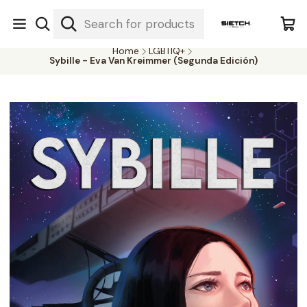
Nuestra librería - Serrano 317 local 3 - Limache.
#SomospartedelSietch
Home
LGBTIQ+
Sybille - Eva Van Kreimmer (Segunda Edición)