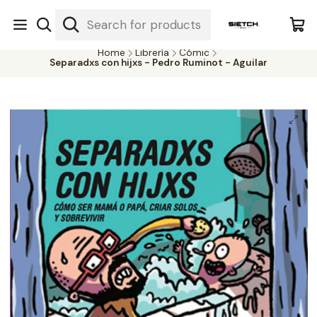
Nuestra librería - Serrano 317 local 3 - Limache.
#SomospartedelSietch
Home
Librería
Cómic
Separadxs con hijxs - Pedro Ruminot - Aguilar