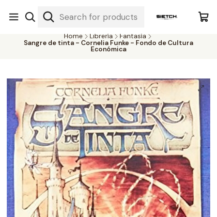
Nuestra librería - Serrano 317 local 3 - Limache.
#SomospartedelSietch
Home
Librería
Fantasía
Sangre de tinta - Cornelia Funke - Fondo de Cultura
Económica