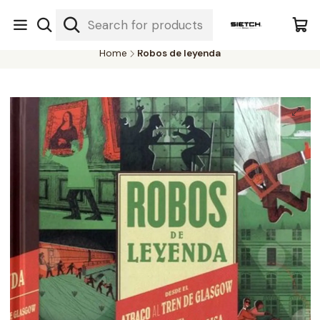
Nuestra librería - Serrano 317 local 3 - Limache.
#SomospartedelSietch
Home
Robos de leyenda