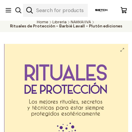
Nuestra librería - Serrano 317 local 3 - Limache.
#SomospartedelSietch
Home
Librería
NARRATIVA
Rituales de Protección - Barbié Lavall - Plutón ediciones