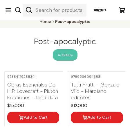
Nuestra librería - Serrano 317 local 3 - Limache.
#SomospartedelSietch
Home
Post-apocalyptic
Post-apocalyptic
Filters
9788417928834
|
9789566094388
|
Obras Esenciales De
Tutti Frutti - Gonzalo
H.P. Lovecraft - Plutón
Vilo - Marciano
Ediciones - tapa dura
editores
$15.000
$12.000
Add to Cart
Add to Cart