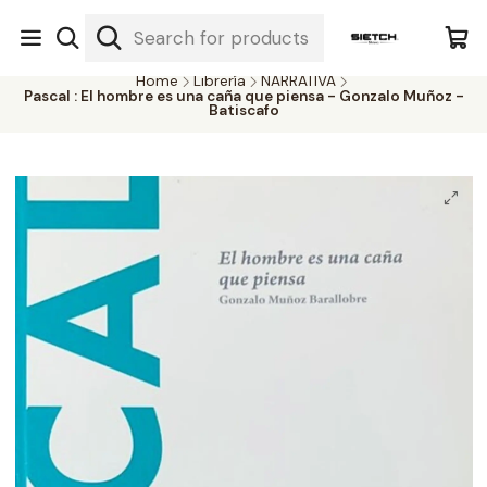
Nuestra librería - Serrano 317 local 3 - Limache.
#SomospartedelSietch
Home
Librería
NARRATIVA
Pascal : El hombre es una caña que piensa - Gonzalo Muñoz -
Batiscafo