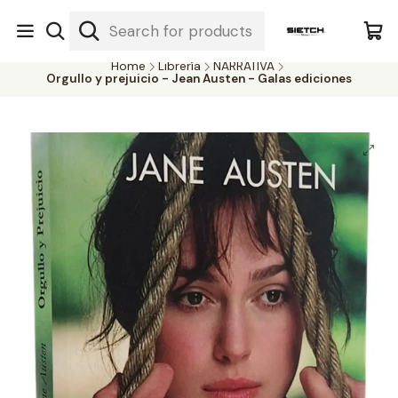
Nuestra librería - Serrano 317 local 3 - Limache.
#SomospartedelSietch
Home
Librería
NARRATIVA
Orgullo y prejuicio - Jean Austen - Galas ediciones