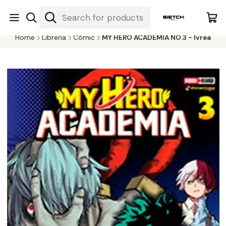
Nuestra librería - Serrano 317 local 3 - Limache.
#SomospartedelSietch
Home
Librería
Cómic
MY HERO ACADEMIA NO.3 - Ivrea