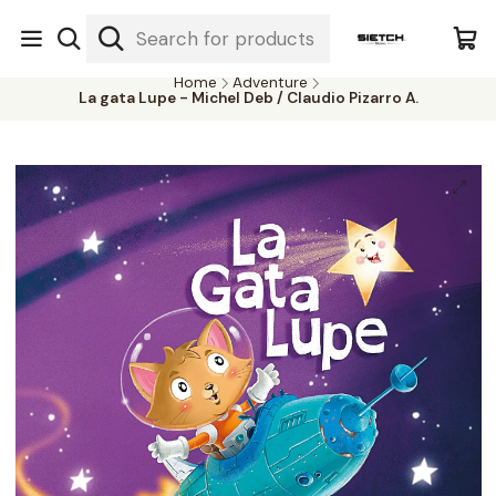
Nuestra librería - Serrano 317 local 3 - Limache.
#SomospartedelSietch
Home
Adventure
La gata Lupe - Michel Deb / Claudio Pizarro A.