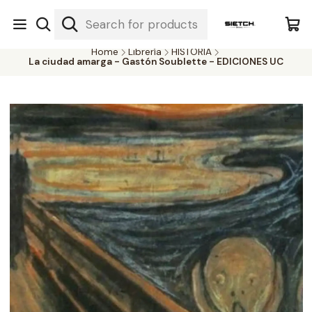
Nuestra librería - Serrano 317 local 3 - Limache.
#SomospartedelSietch
Home
Librería
HISTORIA
La ciudad amarga - Gastón Soublette - EDICIONES UC