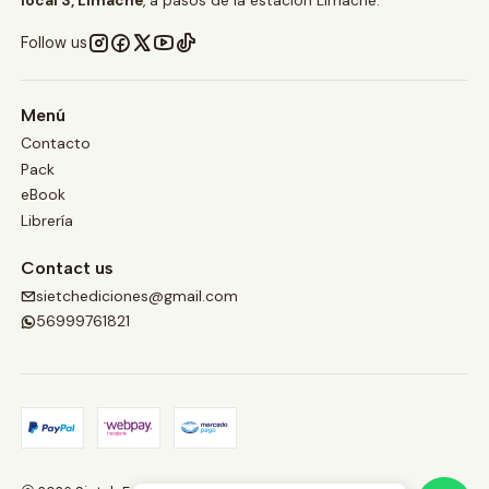
local 3, Limache
, a pasos de la estación Limache.
Follow us
Menú
Contacto
Pack
eBook
Librería
Contact us
sietchediciones@gmail.com
56999761821