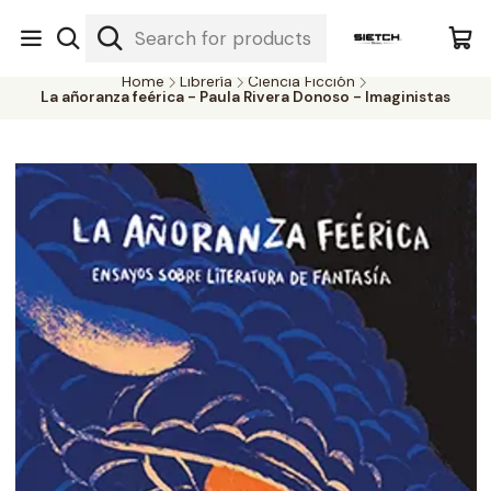
Nuestra librería - Serrano 317 local 3 - Limache.
#SomospartedelSietch
Home
Librería
Ciencia Ficción
La añoranza feérica - Paula Rivera Donoso - Imaginistas