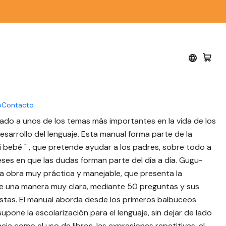
AROUSSE
 - Marcel Rufo,
 Schilte - LAROUSSE
o
Contacto
ado a unos de los temas más importantes en la vida de los
 desarrollo del lenguaje. Esta manual forma parte de la
 bebé " , que pretende ayudar a los padres, sobre todo a
eses en que las dudas forman parte del día a día. Gugu-
na obra muy práctica y manejable, que presenta la
e una manera muy clara, mediante 50 preguntas y sus
tas. El manual aborda desde los primeros balbuceos
upone la escolarización para el lenguaje, sin dejar de lado
ia como el uso de libros, las expresiones repetitivas, el