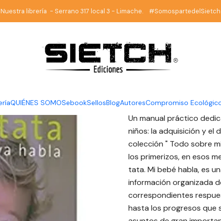
Librería
Infantil
Gugu-tata - Marcel Rufo, Christine Schilte - L
Nuestra librería - Serrano 317 local 3 - Limache. #SomospartedelSietch
|
Gugu-tata
Christine
DESCRIPTION
ería
QUIÉNES SOMOS
ebook
Sellos
Blog
Autores
Compromiso Ecológic
Un manual práctico dedic
niños: la adquisición y el
colección " Todo sobre mi
los primerizos, en esos m
tata. Mi bebé habla, es u
información organizada d
correspondientes respues
hasta los progresos que s
asuntos de gran importanc