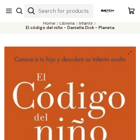
Nuestra librería - Serrano 317 local 3 - Limache.
#SomospartedelSietch
Home
Librería
Infantil
El código del niño - Danielle Dick - Planeta