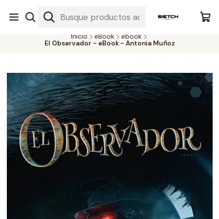
Nuestra librería - Serrano 317 local 3 - Limache.
#SomospartedelSietch
Inicio
eBook
ebook
El Observador - eBook - Antonia Muñoz