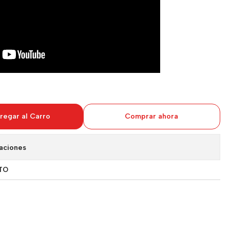
regar al Carro
Comprar ahora
aciones
TO