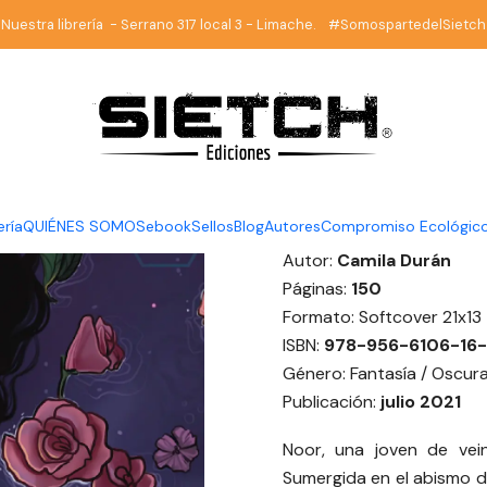
Inicio
Sietch Ediciones
El artilugio de la Muerte - Camila Durán
Nuestra librería - Serrano 317 local 3 - Limache. #SomospartedelSietch
|
El artilug
Durán
DESCRIPCIÓN
ería
QUIÉNES SOMOS
ebook
Sellos
Blog
Autores
Compromiso Ecológic
Autor:
Camila Durán
Páginas:
150
Formato: Softcover 21x13
ISBN:
978-956-6106-16
Género: Fantasía / Oscur
Publicación:
julio 2021
Noor, una joven de vei
Sumergida en el abismo de