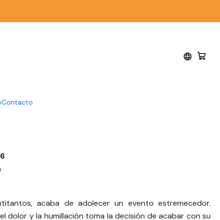
io de la Muerte - Camila
o
Contacto
-6
a
ntitantos, acaba de adolecer un evento estremecedor.
l dolor y la humillación toma la decisión de acabar con su