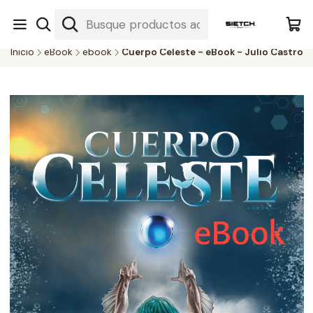
Nuestra librería - Serrano 317 local 3 - Limache.
#SomospartedelSietch
Inicio
eBook
ebook
Cuerpo Celeste - eBook - Julio Castro