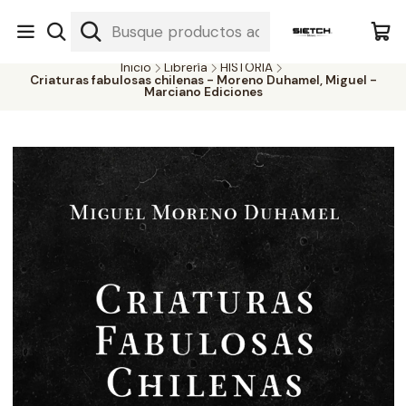
Nuestra librería - Serrano 317 local 3 - Limache.
#SomospartedelSietch
Inicio
Librería
HISTORIA
Criaturas fabulosas chilenas - Moreno Duhamel, Miguel -
Marciano Ediciones