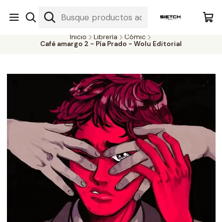
Nuestra librería - Serrano 317 local 3 - Limache.
#SomospartedelSietch
Inicio
Librería
Cómic
Café amargo 2 - Pía Prado - Wolu Editorial