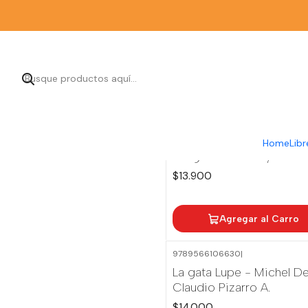
|
Home
Libr
Venganza - Danny Navar
$13.900
Agregar al Carro
9789566106630
|
La gata Lupe - Michel De
Claudio Pizarro A.
$14.000