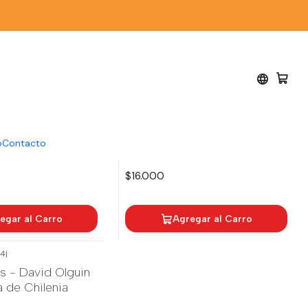
|
|
o
Contacto
nauta - Leonardo
CATACLISMO - Pablo Illanes
$16.000
egar al Carro
Agregar al Carro
94
|
ls - David Olguin
a de Chilenia