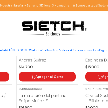
Inicio
Aventura
Nuestra librería - Serrano 317 local 3 - Limache. #SomospartedelSietch
Aventura
9789566106180
|
9789566106197
ería
QUIÉNES SOMOS
ebook
Sellos
Blog
Autores
Compromiso Ecológic
rete
El tesoro del visitante -
Adiós, loxo
Andrés Suárez
Espinoza B.
$14.700
$15.000
Agregar al Carro
Agr
9789566106661
|
97895695052
b /
La maldición del pantano -
Crystal Sou
Felipe Muñoz F.
- Blibliotec
$16.900
$9.000